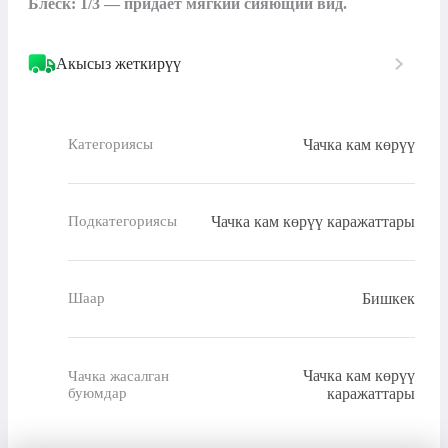
Блеск: 1/3 — придает мягкий сияющий вид.
Акысыз жеткирүү
Чачка кам көрүү
Категориясы
Чачка кам көрүү каражаттары
Подкатегориясы
Бишкек
Шаар
Чачка кам көрүү
Чачка жасалган
буюмдар
каражаттары