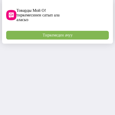
Товарды Мой О!
тиркемесинен сатып ала
аласыз
Тиркемеден ачуу