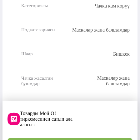
Чачка кам көрүү
Категориясы
Маскалар жана бальзамдар
Подкатегориясы
Бишкек
Шаар
Маскалар жана
Чачка жасалган
буюмдар
бальзамдар
Товарды Мой О!
тиркемесинен сатып ала
аласыз