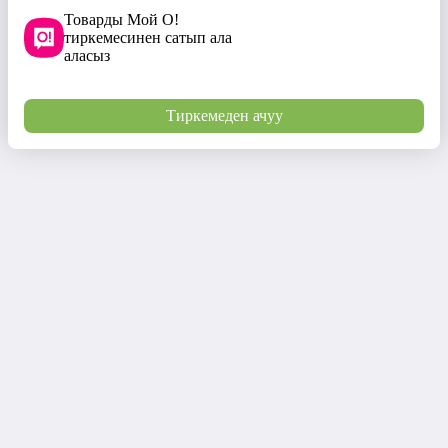
Товарды Мой О!
тиркемесинен сатып ала
аласыз
Тиркемеден ачуу