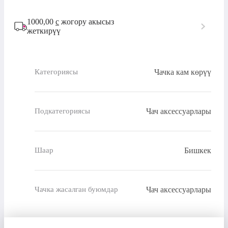
1000,00
с
жогору акысыз
жеткирүү
Чачка кам көрүү
Категориясы
Чач аксессуарлары
Подкатегориясы
Бишкек
Шаар
Чач аксессуарлары
Чачка жасалган буюмдар