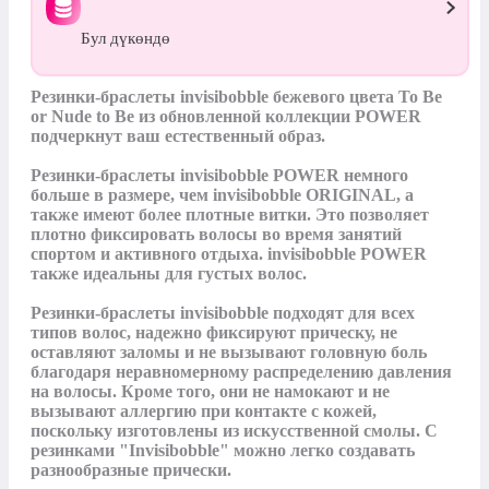
Бул дүкөндө
Резинки-браслеты invisibobble бежевого цвета To Be 
or Nude to Be из обновленной коллекции POWER 
подчеркнут ваш естественный образ. 

Резинки-браслеты invisibobble POWER немного 
больше в размере, чем invisibobble ORIGINAL, а 
также имеют более плотные витки. Это позволяет 
плотно фиксировать волосы во время занятий 
спортом и активного отдыха. invisibobble POWER 
также идеальны для густых волос. 

Резинки-браслеты invisibobble подходят для всех 
типов волос, надежно фиксируют прическу, не 
оставляют заломы и не вызывают головную боль 
благодаря неравномерному распределению давления 
на волосы. Кроме того, они не намокают и не 
вызывают аллергию при контакте с кожей, 
поскольку изготовлены из искусственной смолы. C 
резинками "Invisibobble" можно легко создавать 
разнообразные прически.