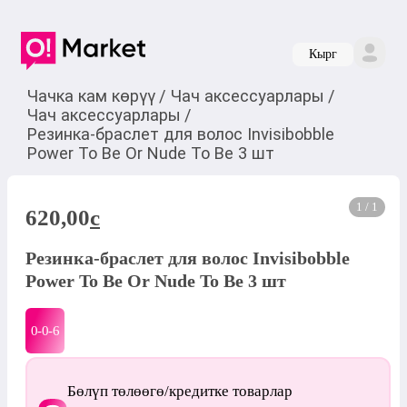
Кырг
Чачка кам көрүү
/
Чач аксессуарлары
/
Чач аксессуарлары
/
Резинка-браслет для волос Invisibobble
Power To Be Or Nude To Be 3 шт
1 / 1
620,00
c
Резинка-браслет для волос Invisibobble
Power To Be Or Nude To Be 3 шт
0-0-
6
Бөлүп төлөөгө/кредитке товарлар