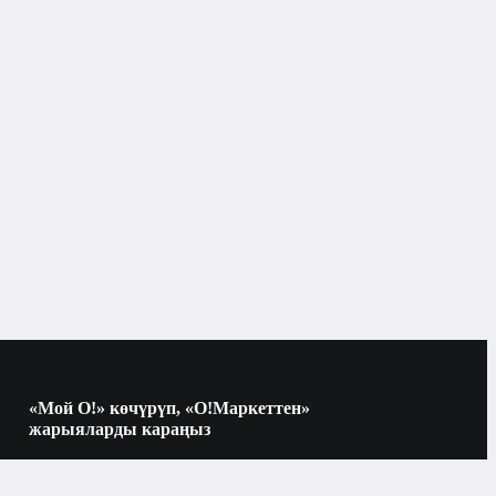
Бишкек
Тарактар жана щёткалар
«Мой О!» көчүрүп, «О!Маркеттен»
жарыяларды караңыз
Көчүрүү үчүн камераны QR-кодго
багыттаңыз