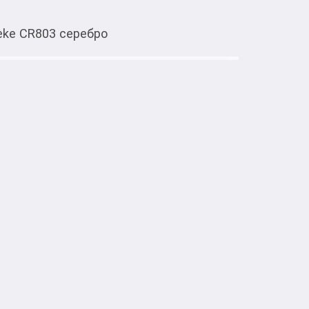
eke CR803 cеребро
Тиркемеден ачуу
 cеребро
тке товарлар
 воплощение роскоши и профессионального 
ами. Изготовленный из 
а 925 пробы, этот эксклюзивный аксессуар 