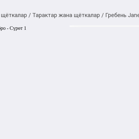
 щёткалар
/
Тарактар жана щёткалар
/
Гребень Jan
1 600,00
c
Товарды Мой О!
тиркемесинен сатып ала
Гребень Janeke CR803
аласыз
0-0-
6
Бөлүп төлөөгө/креди
Бул дүкөндө
Гребень Janeke CR803— это
мастерства в уходе за волос
высококачественного серебр