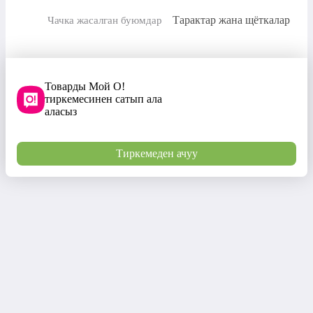
Тарактар жана щёткалар
Чачка жасалган буюмдар
Товарды Мой О!
тиркемесинен сатып ала
аласыз
Тиркемеден ачуу