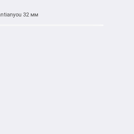
ntianyou 32 мм
Тиркемеден ачуу
32 мм
тке товарлар
идеально подходит для укладки и 
ами. Обеспечивает бережное расчесывание, 
ос. Эргономичная ручка удобна в 