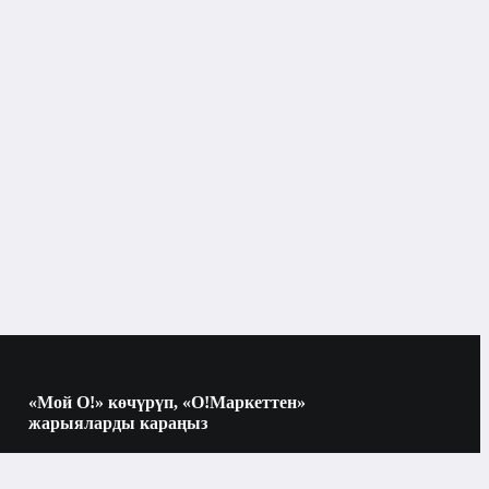
Тарактар жана щёткалар
«Мой О!» көчүрүп, «О!Маркеттен»
жарыяларды караңыз
Көчүрүү үчүн камераны QR-кодго
багыттаңыз