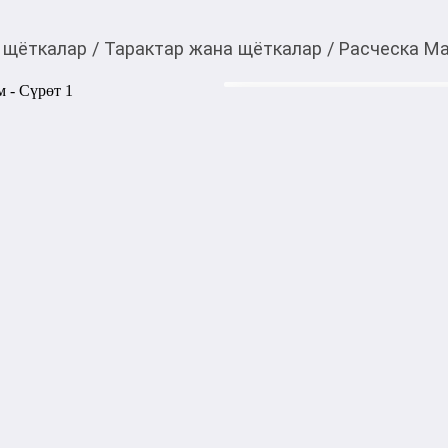
 щёткалар
/
Тарактар жана щёткалар
/
Расческа Ma
400,00
c
Товарды Мой О!
тиркемесинен сатып ала
Расческа Mantianyou 
аласыз
0-0-
3
Бөлүп төлөөгө/креди
Бул дүкөндө
Расческа Mantianyou 32 мм 
ежедневного ухода за волос
не повреждая структуру вол