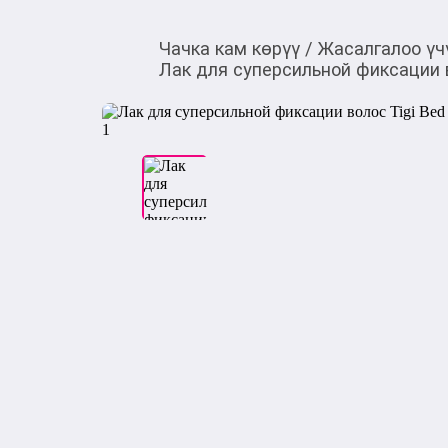
Чачка кам көрүү
/
Жасалгалоо үч
Лак для суперсильной фиксации в