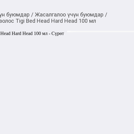
үн буюмдар
/
Жасалгалоо үчүн буюмдар
/
олос Tigi Bed Head Hard Head 100 мл
1 090,00
c
Товарды Мой О!
тиркемесинен сатып ала
Лак для суперсильной
аласыз
Hard Head 100 мл
Идеально подходит для воло
Технология Hard Core Fixat
фиксацию, Пластификатор об
компонент Low Fixative Neut
устойчивой.

Лак обладает ароматом ябло
Способ применения: распыли
по всей длине или точечно.