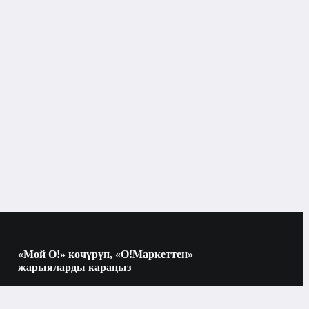
«Мой О!» көчүрүп, «О!Маркеттен»
жарыяларды караңыз
Көчүрүү үчүн камераны QR-кодго
багыттаңыз