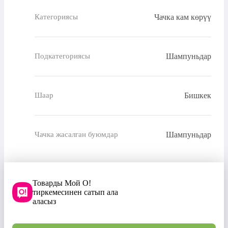
Чачка кам көрүү
Категориясы
Шампуньдар
Подкатегориясы
Бишкек
Шаар
Шампуньдар
Чачка жасалган буюмдар
Товарды Мой О!
тиркемесинен сатып ала
аласыз