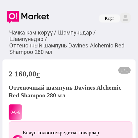
Кырг
Чачка кам көрүү
/
Шампуньдар
/
Шампуньдар
/
Оттеночный шампунь Davines Alchemic Red
Shampoo 280 мл
1 / 1
2 160,00
c
Оттеночный шампунь Davines Alchemic
Red Shampoo 280 мл
0-0-
6
Бөлүп төлөөгө/кредитке товарлар