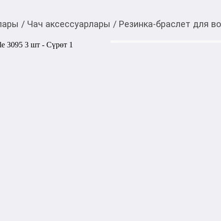
лары
/
Чач аксессуарлары
/
Резинка-браслет для вол
500,00
c
Товарды Мой О!
тиркемесинен сатып ала
Резинка-браслет для в
аласыз
0-0-
6
Бөлүп төлөөгө/креди
Бул дүкөндө
Резинки invisibobble SLIM в 
идеально подходят к любому
незаметными и обеспечивая