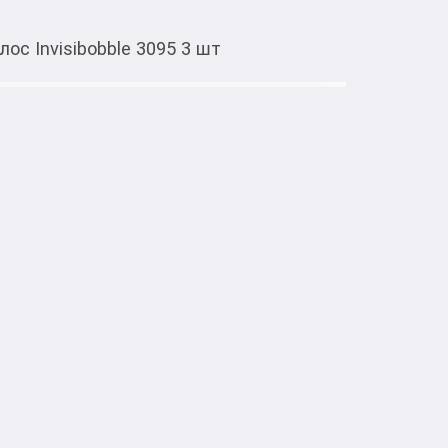
ос Invisibobble 3095 3 шт
Тиркемеден ачуу
олос Invisibobble 3095 3 шт
тке товарлар
оттенке Cristal Clear (прозрачный) 
 цвету волос, делая их практически 
 естественный вид прически. Эти стильные 