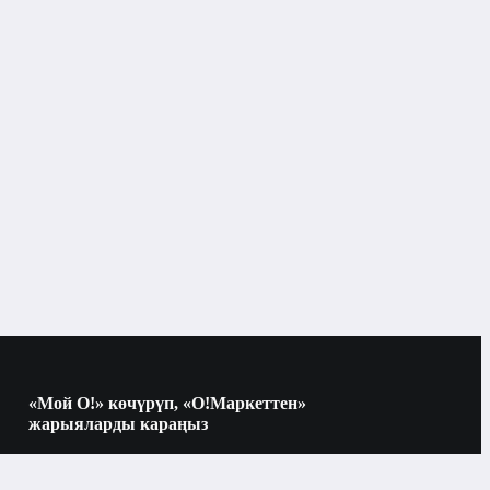
Чач аксессуарлары
Бишкек
Чач аксессуарлары
«Мой О!» көчүрүп, «О!Маркеттен»
жарыяларды караңыз
Көчүрүү үчүн камераны QR-кодго
багыттаңыз