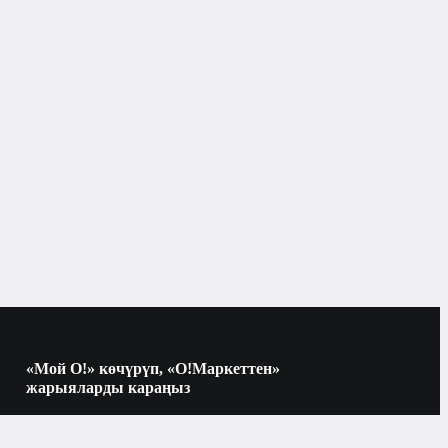
Чачка кам көрүү
Чачка кам көрүү каражаттары
Бишкек
Чачка кам көрүү каражаттары
«Мой О!» көчүрүп, «О!Маркеттен»
жарыяларды караңыз
Көчүрүү үчүн камераны QR-кодго
багыттаңыз