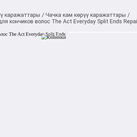
үү каражаттары
/
Чачка кам көрүү каражаттары
/
 кончиков волос The Act Everyday Split Ends Repai
1 380,00
c
Товарды Мой О!
тиркемесинен сатып ала
Восстанавливающая с
аласыз
Act Everyday Split En
0-0-
6
Бөлүп төлөөгө/креди
Бул дүкөндө