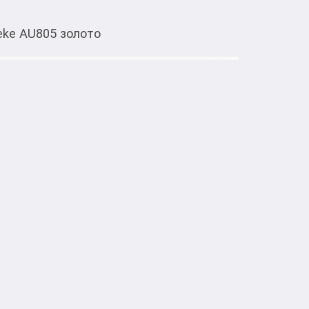
eke AU805 золото
Тиркемеден ачуу
 золото
тке товарлар
то воплощение роскоши и совершенства в 
ленный из высококачественного золота 585 
ксессуар сочетает в себе элегантный 