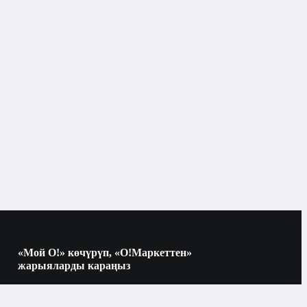
Тарактар жана щёткалар
«Мой О!» көчүрүп, «О!Маркеттен»
жарыяларды караңыз
Көчүрүү үчүн камераны QR-кодго
багыттаңыз