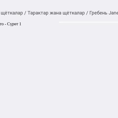
 щёткалар
/
Тарактар жана щёткалар
/
Гребень Jan
2 200,00
c
Товарды Мой О!
тиркемесинен сатып ала
Гребень Janeke AU805
аласыз
0-0-
6
Бөлүп төлөөгө/креди
Бул дүкөндө
Гребень Janeke AU805  — э
уходе за волосами. Изготов
пробы, этот эксклюзивный а