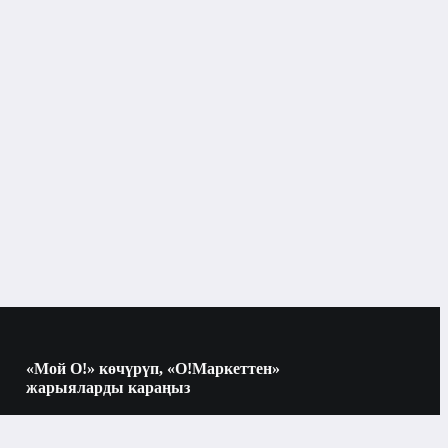
Бишкек
Тарактар жана щёткалар
«Мой О!» көчүрүп, «О!Маркеттен»
жарыяларды караңыз
Көчүрүү үчүн камераны QR-кодго
багыттаңыз