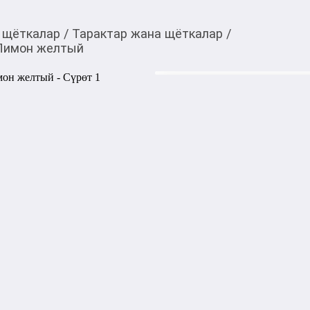
 щёткалар
/
Тарактар жана щёткалар
/
 Лимон желтый
700,00
c
Товарды Мой О!
тиркемесинен сатып ала
Мини‑расческа Solo
аласыз
0-0-
6
Бөлүп төлөөгө/креди
Бул дүкөндө
Мини‑расческа Solomeya Ар
сумке или косметичке и бер