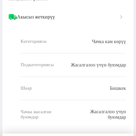
Акысыз жеткирүү
Чачка кам көрүү
Категориясы
Жасалгалоо үчүн буюмдар
Подкатегориясы
Бишкек
Шаар
Жасалгалоо үчүн
Чачка жасалган
буюмдар
буюмдар