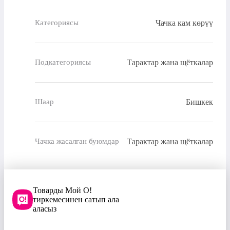
Чачка кам көрүү
Категориясы
Тарактар жана щёткалар
Подкатегориясы
Бишкек
Шаар
Тарактар жана щёткалар
Чачка жасалган буюмдар
Товарды Мой О!
тиркемесинен сатып ала
аласыз