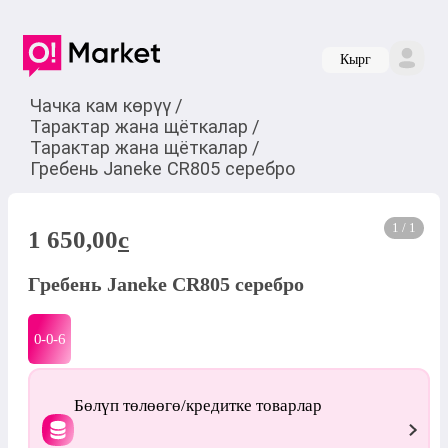
Кырг
Чачка кам көрүү
/
Тарактар жана щёткалар
/
Тарактар жана щёткалар
/
Гребень Janeke CR805 cеребро
1 / 1
1 650,00
c
Гребень Janeke CR805 cеребро
0-0-
6
Бөлүп төлөөгө/кредитке товарлар