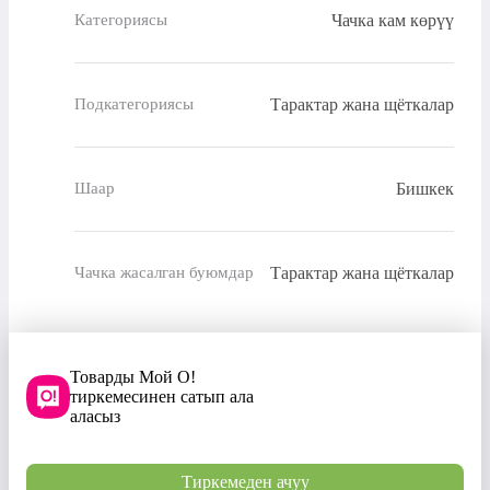
Чачка кам көрүү
Категориясы
Тарактар жана щёткалар
Подкатегориясы
Бишкек
Шаар
Тарактар жана щёткалар
Чачка жасалган буюмдар
Товарды Мой О!
тиркемесинен сатып ала
аласыз
Тиркемеден ачуу