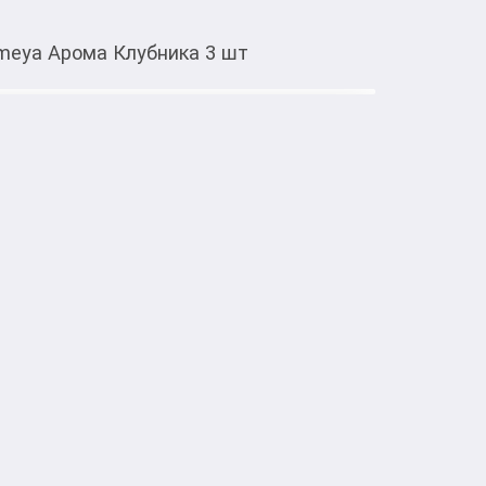
omeya Арома Клубника 3 шт
Тиркемеден ачуу
lomeya Арома Клубника 3 шт
тке товарлар
a Арома Клубника 3 шт мягко фиксируют 
, и сохраняют прическу надолго. Аромат 
ё более приятным.
