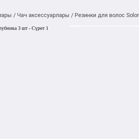
лары
/
Чач аксессуарлары
/
Резинки для волос Sol
360,00
c
Товарды Мой О!
тиркемесинен сатып ала
Резинки для волос So
аласыз
0-0-
6
Бөлүп төлөөгө/креди
Бул дүкөндө
Резинки для волос Solomey
пряди, не повреждая волосы
делает уход за волосами ещ