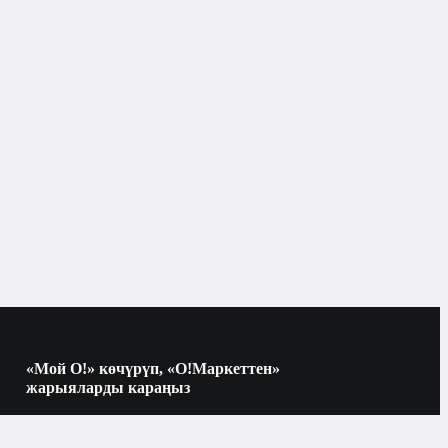
Чач аксессуарлары
«Мой О!» көчүрүп, «О!Маркеттен»
жарыяларды караңыз
Көчүрүү үчүн камераны QR-кодго
багыттаңыз