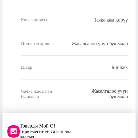
Чачка кам көрүү
Категориясы
Жасалгалоо үчүн буюмдар
Подкатегориясы
Бишкек
Шаар
Жасалгалоо үчүн
Чачка жасалган
буюмдар
буюмдар
Товарды Мой О!
тиркемесинен сатып ала
аласыз