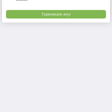
Тиркемеден ачуу