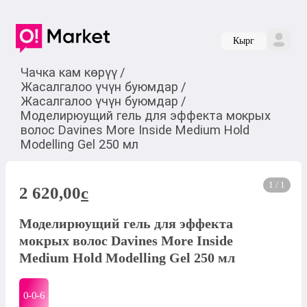
Кырг
Чачка кам көрүү
/
Жасалгалоо үчүн буюмдар
/
Жасалгалоо үчүн буюмдар
/
Моделирюущий гель для эффекта мокрых
волос Davines More Inside Medium Hold
Modelling Gel 250 мл
1 / 1
2 620,00
c
Моделирюущий гель для эффекта
мокрых волос Davines More Inside
Medium Hold Modelling Gel 250 мл
0-0-
6