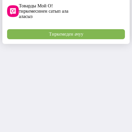
Товарды Мой О!
тиркемесинен сатып ала
аласыз
Тиркемеден ачуу