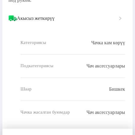
под рукой.
Акысыз жеткирүү
Чачка кам көрүү
Категориясы
Чач аксессуарлары
Подкатегориясы
Бишкек
Шаар
Чач аксессуарлары
Чачка жасалган буюмдар