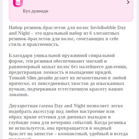
Бул дүкөндө
Набор резинок-браслетов для волос Invisibobble Day 
and Night – это идеальный набор из 6 элегантных 
резинок-браслетов для волос, сочетающих в себе 
стиль и практичность. 

Благодаря уникальной пружинной спиральной 
форме, эти резинки обеспечивают мягкий и 
равномерный захват волос без малейшего давления, 
предотвращая ломкость и выпадение прядей. 
Тонкий Slim-дизайн делает их незаметными в любой 
прическе, от повседневных хвостов до изысканных 
пучков, подчеркивая естественную красоту ваших 
локонов. 

Двухцветная гамма Day and Night позволяет легко 
подобрать аксессуар под любое настроение или 
образ: яркие оттенки для дневных выходов и 
глубокие тона для вечерних событий. Когда резинка 
не используется, она превращается в модный 
браслет на запястье – компактный, удобный и всегда 