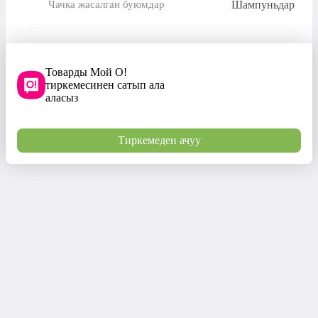
Шампуньдар
Чачка жасалган буюмдар
Товарды Мой О!
тиркемесинен сатып ала
аласыз
Тиркемеден ачуу