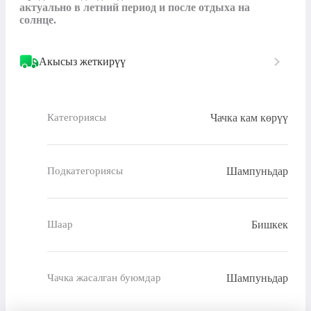
актуально в летний период и после отдыха на 
солнце.
Акысыз жеткирүү
Чачка кам көрүү
Категориясы
Шампуньдар
Подкатегориясы
Бишкек
Шаар
Шампуньдар
Чачка жасалган буюмдар