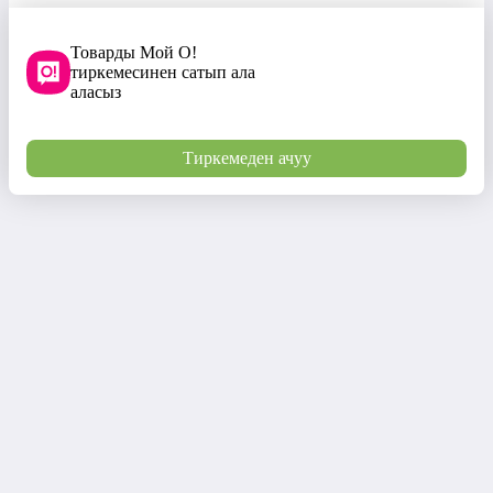
Товарды Мой О!
тиркемесинен сатып ала
аласыз
Тиркемеден ачуу