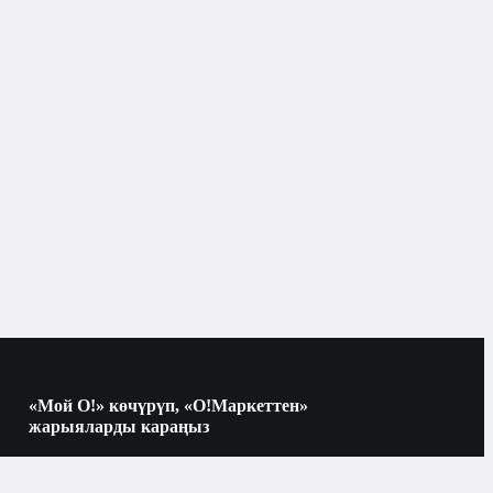
Маскалар жана бальзамдар
«Мой О!» көчүрүп, «О!Маркеттен»
жарыяларды караңыз
Көчүрүү үчүн камераны QR-кодго
багыттаңыз