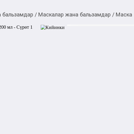
а бальзамдар
/
Маскалар жана бальзамдар
/
Маска 
1 000,00
c
Товарды Мой О!
тиркемесинен сатып ала
Маска для волос The A
аласыз
0-0-
6
Бөлүп төлөөгө/креди
Бул дүкөндө
Маска для волос The Act Ex
и активными компонентами 
по всей длине, восстанавли