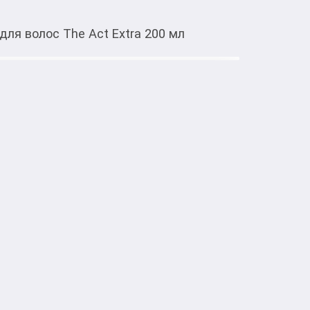
для волос The Act Extra 200 мл
Тиркемеден ачуу
ct Extra 200 мл
тке товарлар
tra  - обогащённая натуральными маслами 
маска глубоко увлажняет и питает волосы 
вает структуру, способствует повышению 