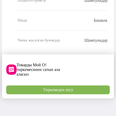
Шампуньдар
Подкатегориясы
Бишкек
Шаар
Шампуньдар
Чачка жасалган буюмдар
Товарды Мой О!
тиркемесинен сатып ала
аласыз
Тиркемеден ачуу