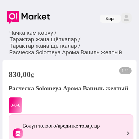
Кырг
Чачка кам көрүү
/
Тарактар жана щёткалар
/
Тарактар жана щёткалар
/
Расческа Solomeya Арома Ваниль желтый
1 / 1
830,00
c
Расческа Solomeya Арома Ваниль желтый
0-0-
6
Бөлүп төлөөгө/кредитке товарлар