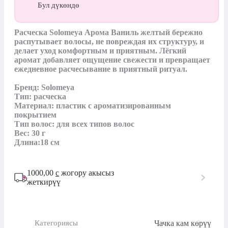
Бул дүкөндө
Расческа Solomeya Арома Ваниль желтый бережно 
распутывает волосы, не повреждая их структуру, и 
делает уход комфортным и приятным. Лёгкий 
аромат добавляет ощущение свежести и превращает 
ежедневное расчесывание в приятный ритуал.

Бренд: Solomeya

Тип: расческа

Материал: пластик с ароматизированным 
покрытием

Тип волос: для всех типов волос

Вес: 30 г

Длина:18 см
1000,00
с
жогору акысыз
жеткирүү
Чачка кам көрүү
Категориясы