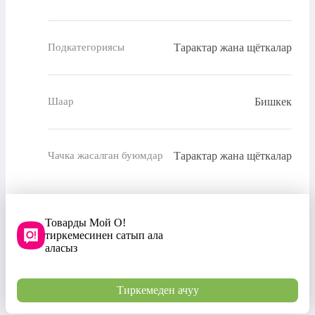
Тарактар жана щёткалар
Подкатегориясы
Бишкек
Шаар
Тарактар жана щёткалар
Чачка жасалган буюмдар
Товарды Мой О!
тиркемесинен сатып ала
аласыз
Тиркемеден ачуу