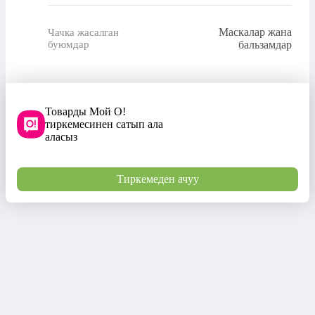
Маскалар жана
Чачка жасалган
буюмдар
бальзамдар
Товарды Мой О!
тиркемесинен сатып ала
аласыз
Тиркемеден ачуу