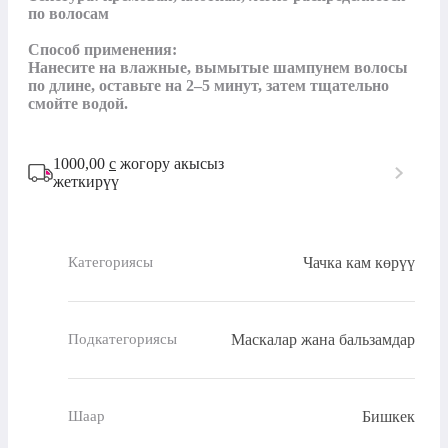
по волосам

Способ применения:

Нанесите на влажные, вымытые шампунем волосы 
по длине, оставьте на 2–5 минут, затем тщательно 
смойте водой.
1000,00
с
жогору акысыз
жеткирүү
Чачка кам көрүү
Категориясы
Маскалар жана бальзамдар
Подкатегориясы
Бишкек
Шаар