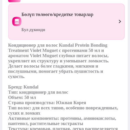
Бөлүп төлөөгө/кредитке товарлар
Бул дүкөндө
Кондиционер для волос Kundal Protein Bonding 
Treatment Violet Muguet с протеинами 50 мл и 
ароматом Violet Muguet глубоко питает волосы, 
укрепляет их структуру и уменьшает ломкость. 
Делает волосы более гладкими, мягкими и 
послушными, помогает убрать пушистость и 
сухость.

Бренд: Kundal

Тип: кондиционер для волос

Объем: 50 мл

Страна производства: Южная Корея

Тип волос: для всех типов, особенно поврежденных, 
сухих и ломких

Активные компоненты: протеины, аминокислоты, 
пантенол, растительные экстракты

Текстура: кремовая, плотная, легко распределяется 