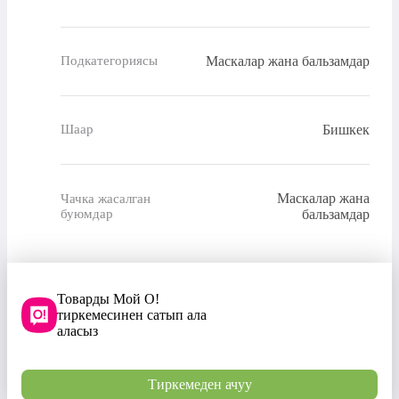
Маскалар жана бальзамдар
Подкатегориясы
Бишкек
Шаар
Маскалар жана
Чачка жасалган
буюмдар
бальзамдар
Товарды Мой О!
тиркемесинен сатып ала
аласыз
Тиркемеден ачуу