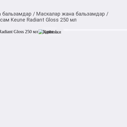
а бальзамдар
/
Маскалар жана бальзамдар
/
ам Keune Radiant Gloss 250 мл
2 970,00
c
Товарды Мой О!
тиркемесинен сатып ала
Маска для придания с
аласыз
Gloss 250 мл
0-0-
6
Бөлүп төлөөгө/креди
Бул дүкөндө