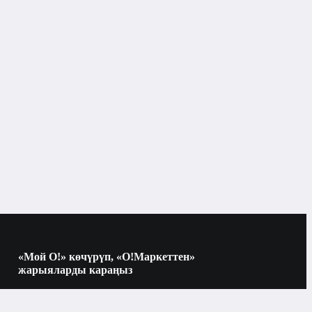
Бишкек
Маскалар жана бальзамдар
«Мой О!» көчүрүп, «О!Маркеттен»
жарыяларды караңыз
Көчүрүү үчүн камераны QR-кодго
багыттаңыз