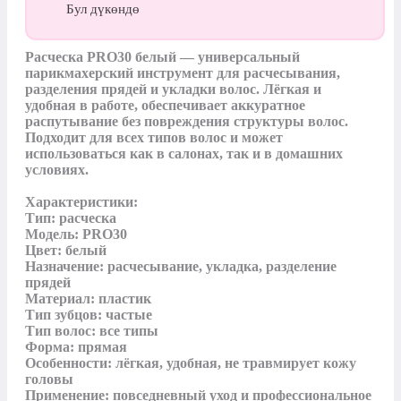
Бул дүкөндө
Расческа PRO30 белый — универсальный 
парикмахерский инструмент для расчесывания, 
разделения прядей и укладки волос. Лёгкая и 
удобная в работе, обеспечивает аккуратное 
распутывание без повреждения структуры волос. 
Подходит для всех типов волос и может 
использоваться как в салонах, так и в домашних 
условиях.

Характеристики:

Тип: расческа

Модель: PRO30

Цвет: белый

Назначение: расчесывание, укладка, разделение 
прядей

Материал: пластик

Тип зубцов: частые 

Тип волос: все типы

Форма: прямая

Особенности: лёгкая, удобная, не травмирует кожу 
головы

Применение: повседневный уход и профессиональное 