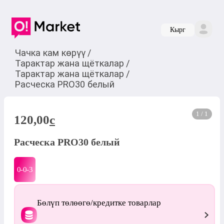
Кырг
Чачка кам көрүү
/
Тарактар жана щёткалар
/
Тарактар жана щёткалар
/
Расческа РRO30 белый
1 / 1
120,00
c
Расческа РRO30 белый
0-0-
3
Бөлүп төлөөгө/кредитке товарлар