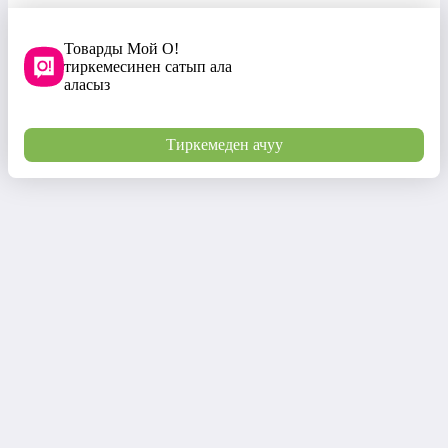
Товарды Мой О!
тиркемесинен сатып ала
аласыз
Тиркемеден ачуу