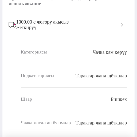
использование
1000,00
с
жогору акысыз
жеткирүү
Чачка кам көрүү
Категориясы
Тарактар жана щёткалар
Подкатегориясы
Бишкек
Шаар
Тарактар жана щёткалар
Чачка жасалган буюмдар