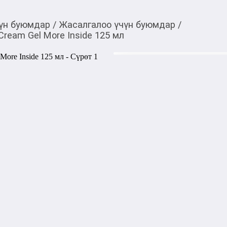
үн буюмдар
/
Жасалгалоо үчүн буюмдар
/
Cream Gel More Inside 125 мл
1 945,00
c
Товарды Мой О!
тиркемесинен сатып ала
Крем-гель для волос S
аласыз
125 мл
0-0-
6
Бөлүп төлөөгө/креди
Бул дүкөндө