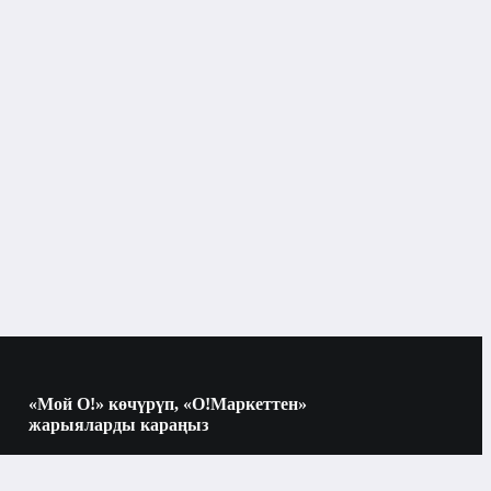
Бишкек
Жасалгалоо үчүн буюмдар
«Мой О!» көчүрүп, «О!Маркеттен»
жарыяларды караңыз
Көчүрүү үчүн камераны QR-кодго
багыттаңыз