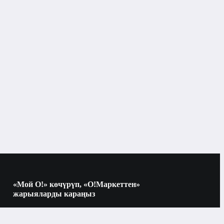
Маскалар жана бальзамдар
Бишкек
Маскалар жана бальзамдар
«Мой О!» көчүрүп, «О!Маркеттен»
жарыяларды караңыз
Көчүрүү үчүн камераны QR-кодго
багыттаңыз