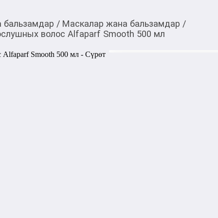
а бальзамдар
/
Маскалар жана бальзамдар
/
слушных волос Alfaparf Smooth 500 мл
4 265,00
c
Товарды Мой О!
тиркемесинен сатып ала
Маска разглаживающа
аласыз
Alfaparf Smooth 500 м
0-0-
6
Маска разглаживающая для 
инновационное средство дл
дисциплинирования непослу
Благодаря уникальному соч
глубоко питает структуру к