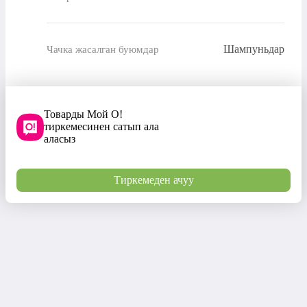
Шампуньдар
Чачка жасалган буюмдар
Товарды Мой О!
тиркемесинен сатып ала
аласыз
Тиркемеден ачуу