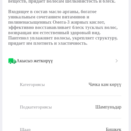
веществ, придаёт волосам шелковистость и блеск. 

Входящее в состав масло арганы, богатое 
уникальным сочетанием витаминов и 
полиненасыщенных Омега-3 жирных кислот, 
эффективно восстанавливает блеск тусклых волос, 
возвращая им естественный здоровый вид. 
Пантенол увлажняет волосы, укрепляет структуру, 
придает им плотноть и эластичность.
Акысыз жеткирүү
Чачка кам көрүү
Категориясы
Шампуньдар
Подкатегориясы
Бишкек
Шаар