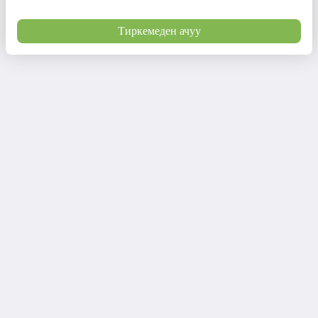
Тиркемеден ачуу