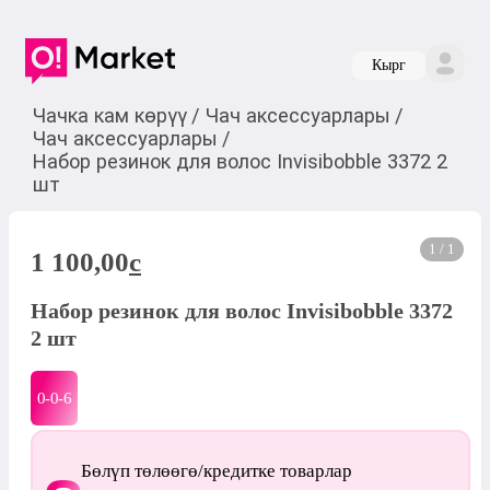
Кырг
Чачка кам көрүү
/
Чач аксессуарлары
/
Чач аксессуарлары
/
Набор резинок для волос Invisibobble 3372 2
шт
1 / 1
1 100,00
c
Набор резинок для волос Invisibobble 3372
2 шт
0-0-
6
Бөлүп төлөөгө/кредитке товарлар