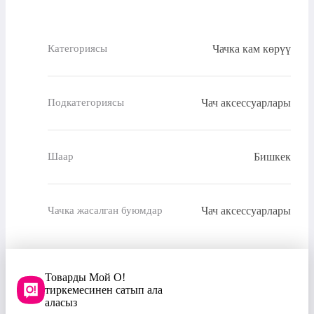
Чачка кам көрүү
Категориясы
Чач аксессуарлары
Подкатегориясы
Бишкек
Шаар
Чач аксессуарлары
Чачка жасалган буюмдар
Товарды Мой О!
тиркемесинен сатып ала
аласыз