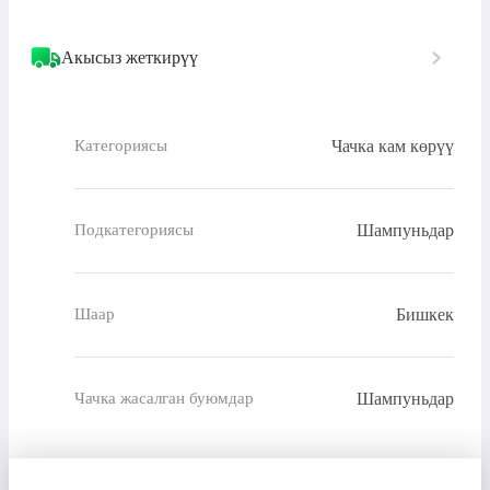
Акысыз жеткирүү
Чачка кам көрүү
Категориясы
Шампуньдар
Подкатегориясы
Бишкек
Шаар
Шампуньдар
Чачка жасалган буюмдар