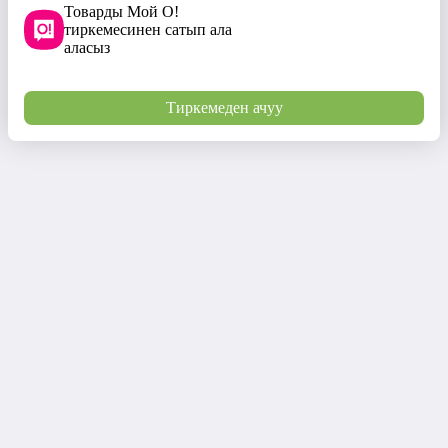
Товарды Мой О!
тиркемесинен сатып ала
аласыз
Тиркемеден ачуу