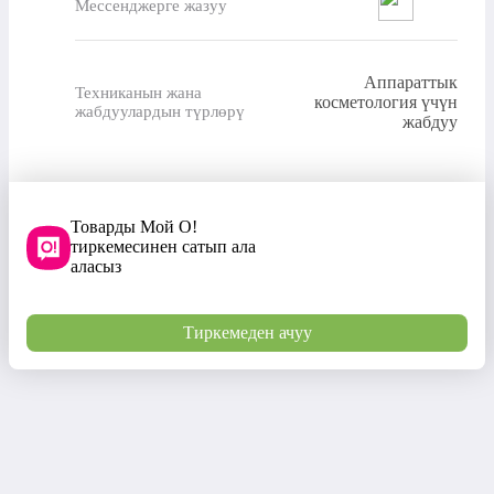
Мессенджерге жазуу
Аппараттык
Техниканын жана
косметология үчүн
жабдуулардын түрлөрү
жабдуу
Товарды Мой О!
тиркемесинен сатып ала
аласыз
Тиркемеден ачуу