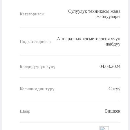
Сулуулук техникасы жана
Категориясы
жабдуулары
Аппараттык косметология үчүн
Подкатегориясы
жабдуу
04.03.2024
Билдирүүнүн күнү
Сатуу
Келишимдин түрү
Бишкек
Шаар