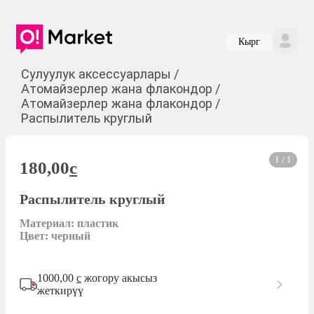
Кырг
Сулуулук аксессуарлары
/
Атомайзерлер жана флакондор
/
Атомайзерлер жана флакондор
/
Распылитель круглый
1 / 1
180,00
c
Распылитель круглый
Материал: пластик

Цвет: черный
1000,00
с
жогору акысыз
жеткирүү