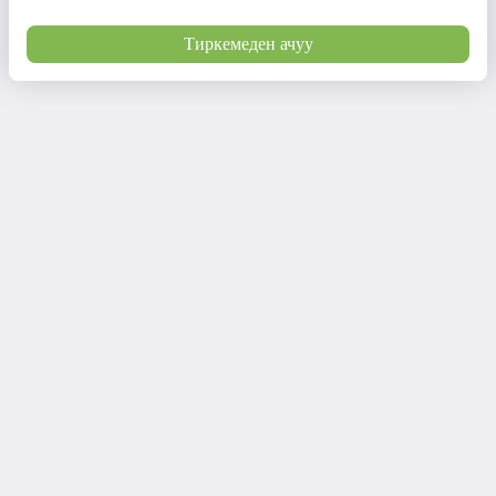
Тиркемеден ачуу