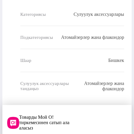
Сулуулук аксессуарлары
Категориясы
Атомайзерлер жана флакондор
Подкатегориясы
Бишкек
Шаар
Атомайзерлер жана
Сулуулук аксессуарлары
тандаңыз
флакондор
Товарды Мой О!
тиркемесинен сатып ала
аласыз