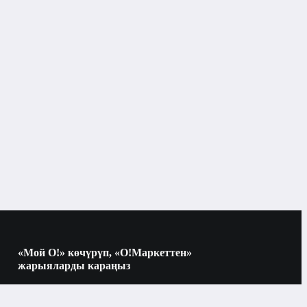
Эрин
Бишкек
Эрин
«Мой О!» көчүрүп, «О!Маркеттен»
жарыяларды караңыз
Көчүрүү үчүн камераны QR-кодго
багыттаңыз