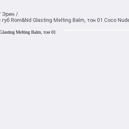
/
Эрин
/
уб Rom&Nd Glasting Melting Balm, тон 01 Coco Nud
620,00
c
Товарды Мой О!
тиркемесинен сатып ала
Тающий оттеночный б
аласыз
Melting Balm, тон 01 
0-0-
3
Бөлүп төлөөгө/креди
Бул дүкөндө