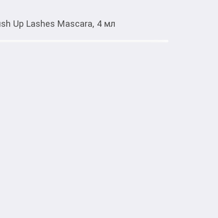
Push Up Lashes Mascara, 4 мл
Тиркемеден ачуу
otte Tilbury Pillow Talk Push Up
alk в размере тюбика для путешествий. Для 
, растяжки + 24-часовый эффект 
Декоративдүү косметика