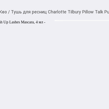
Көз
/
Тушь для ресниц Charlotte Tilbury Pillow Talk 
2 398,00
c
Товарды Мой О!
тиркемесинен сатып ала
Тушь для ресниц Charl
аласыз
Lashes Mascara, 4 мл
Удивительная тушь Pillow T
мгновенного объема, длины
вертикальной подтяжки!
Акысыз жеткирүү
Категориясы