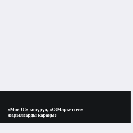
«Мой О!» көчүрүп, «О!Маркеттен»
жарыяларды караңыз
Көчүрүү үчүн камераны QR-кодго
багыттаңыз