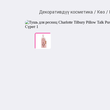
Декоративдүү косметика
/
Көз
/