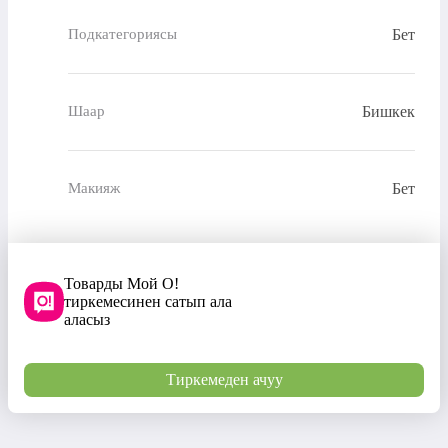
Бет
Подкатегориясы
Бишкек
Шаар
Бет
Макияж
Товарды Мой О!
тиркемесинен сатып ала
аласыз
Тиркемеден ачуу