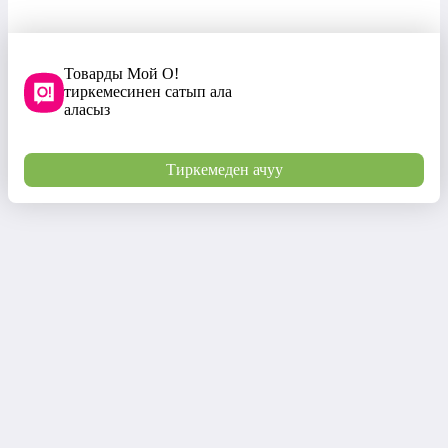
Товарды Мой О!
тиркемесинен сатып ала
аласыз
Тиркемеден ачуу