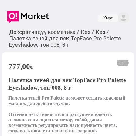
Кырг
Декоративдүү косметика
/
Көз
/
Көз
/
Палетка теней для век TopFace Pro Palette
Eyeshadow, тон 008, 8 г
1 / 1
777,00
c
Палетка теней для век TopFace Pro Palette
Eyeshadow, тон 008, 8 г
Палетка теней Pro Palette поможет создать красивый 
макияж для любого случая.

Оттенки легко наносятся и растушевываются, 
отлично совмещаются между собой, давая 
возможность регулировать насыщенность цвета, 
создавать новые оттенки и их градации.
