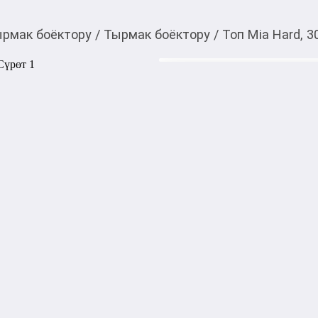
рмак боёктору
/
Тырмак боёктору
/
Топ Mia Hard, 3
960,00
c
Товарды Мой О!
тиркемесинен сатып ала
Топ Mia Hard, 30 мл
аласыз
0-0-
3
Бөлүп төлөөгө/креди
Бул дүкөндө
Топовое покрытие без липко
прозрачным блеском, котор
поверхности и защиты от ск