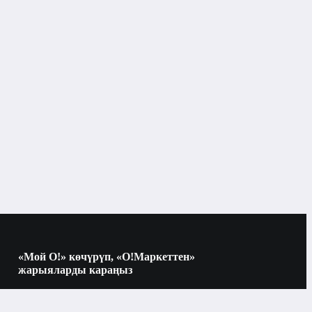
Тырмак боёктору
«Мой О!» көчүрүп, «О!Маркеттен»
жарыяларды караңыз
Көчүрүү үчүн камераны QR-кодго
багыттаңыз