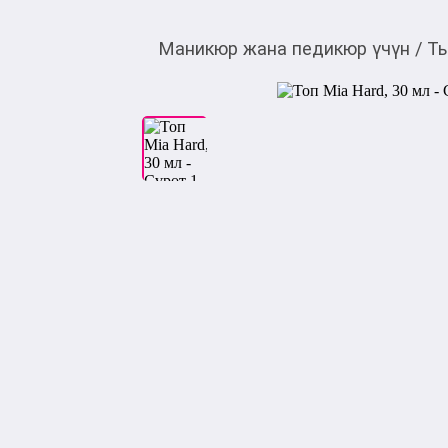
Маникюр жана педикюр үчүн
/
Ты