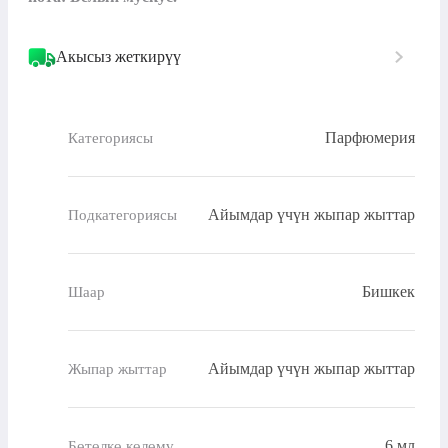
Акысыз жеткирүү
Парфюмерия
Категориясы
Айымдар үчүн жыпар жыттар
Подкатегориясы
Бишкек
Шаар
Айымдар үчүн жыпар жыттар
Жыпар жыттар
6 мл
Бөтөлкө көлөмү