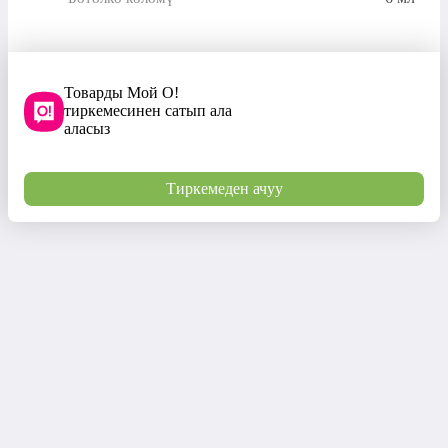
Товарды Мой О!
тиркемесинен сатып ала
аласыз
Тиркемеден ачуу