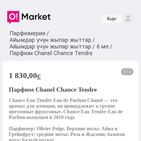
Кырг
Парфюмерия
/
Айымдар үчүн жыпар жыттар
/
Айымдар үчүн жыпар жыттар
/
6 мл
/
Парфюм Chanel Chance Tendre
1 / 1
1 830,00
c
Парфюм Chanel Chance Tendre
Chance Eau Tendre Eau de Parfum Chanel — это 
аромат для женщин, он принадлежит к группе 
цветочные фруктовые. Chance Eau Tendre Eau de 
Parfum выпущен в 2019 году. 

Парфюмер: Olivier Polge. Верхние ноты: Айва и 
Грейпфрут; средние ноты: Роза и Жасмин; базовая 
нота: Белый мускус.