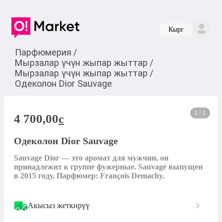
Кырг
Парфюмерия
/
Мырзалар үчүн жыпар жыттар
/
Мырзалар үчүн жыпар жыттар
/
Одеколон Dior Sauvage
1 / 1
4 700,00
c
Одеколон Dior Sauvage
Sauvage Dior — это аромат для мужчин, он 
принадлежит к группе фужерные. Sauvage выпущен 
в 2015 году. Парфюмер: François Demachy.
Акысыз жеткирүү