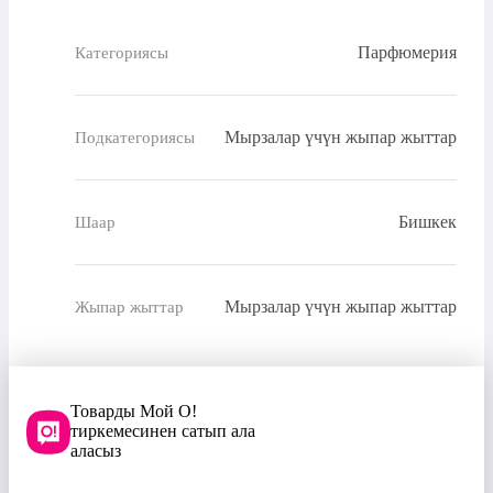
Парфюмерия
Категориясы
Мырзалар үчүн жыпар жыттар
Подкатегориясы
Бишкек
Шаар
Мырзалар үчүн жыпар жыттар
Жыпар жыттар
Товарды Мой О!
тиркемесинен сатып ала
аласыз