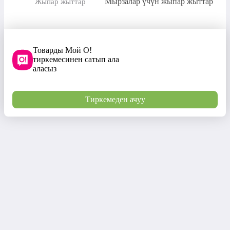
Мырзалар үчүн жыпар жыттар
Жыпар жыттар
Товарды Мой О!
тиркемесинен сатып ала
аласыз
Тиркемеден ачуу