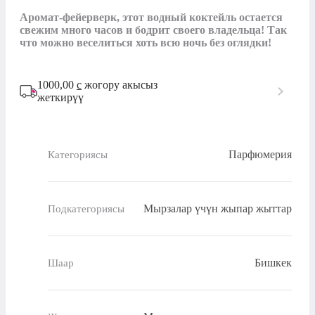
Аромат-фейерверк, этот водный коктейль остается 
свежим много часов и бодрит своего владельца! Так 
что можно веселиться хоть всю ночь без оглядки! 
1000,00
с
жогору акысыз
жеткирүү
Парфюмерия
Категориясы
Мырзалар үчүн жыпар жыттар
Подкатегориясы
Бишкек
Шаар