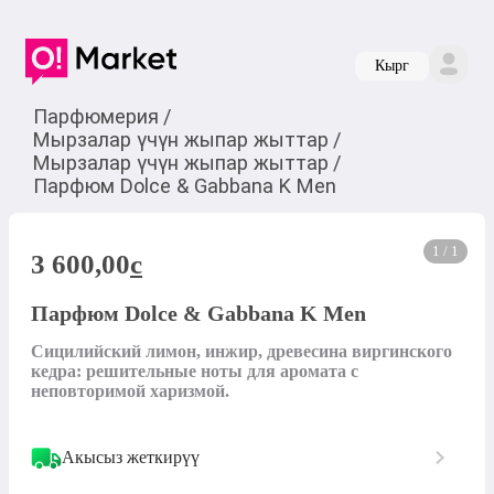
Кырг
Парфюмерия
/
Мырзалар үчүн жыпар жыттар
/
Мырзалар үчүн жыпар жыттар
/
Парфюм Dolce & Gabbana K Men
1 / 1
3 600,00
c
Парфюм Dolce & Gabbana K Men
Сицилийский лимон, инжир, древесина виргинского 
кедра: решительные ноты для аромата с 
неповторимой харизмой.
Акысыз жеткирүү