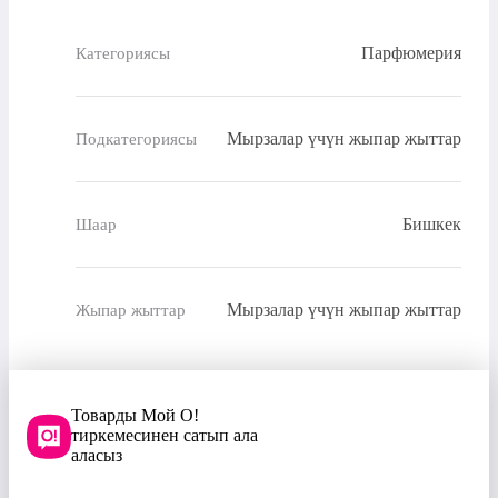
Парфюмерия
Категориясы
Мырзалар үчүн жыпар жыттар
Подкатегориясы
Бишкек
Шаар
Мырзалар үчүн жыпар жыттар
Жыпар жыттар
Товарды Мой О!
тиркемесинен сатып ала
аласыз