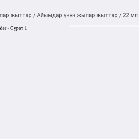
пар жыттар
/
Айымдар үчүн жыпар жыттар
/
22 мл
7 340,00
c
Товарды Мой О!
тиркемесинен сатып ала
Парфюм Ex Nihilo Devi
аласыз
Devil Tender Ex Nihilo — э
группе цветочные. Devil Te
Nadege Le Garlantezec.
Акысыз жеткирүү
Категориясы