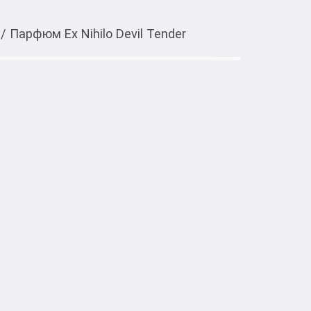
/
Парфюм Ex Nihilo Devil Tender
Тиркемеден ачуу
l Tender
то аромат для женщин, он принадлежит к 
nder выпущен в 2016 году. Парфюмер: 
Парфюмерия