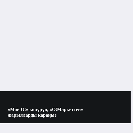
«Мой О!» көчүрүп, «О!Маркеттен»
жарыяларды караңыз
Көчүрүү үчүн камераны QR-кодго
багыттаңыз