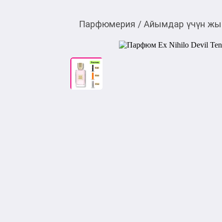
Парфюмерия
/
Айымдар үчүн жы