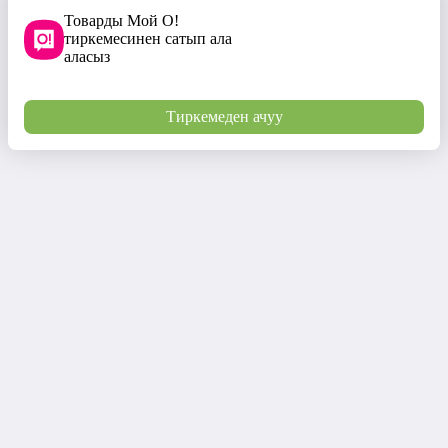
Товарды Мой О!
тиркемесинен сатып ала
аласыз
Тиркемеден ачуу