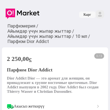
Кырг
Парфюмерия
/
Айымдар үчүн жыпар жыттар
/
Айымдар үчүн жыпар жыттар
/
10 мл
/
Парфюм Dior Addict
1 / 1
2 250,00
c
Парфюм Dior Addict
Dior Addict Dior — это аромат для женщин, он 
принадлежит к группе восточные цветочные. Dior 
Addict выпущен в 2002 году. Dior Addict был создан 
Thierry Wasser и Christian Dussoulier.
Акысыз жеткирүү