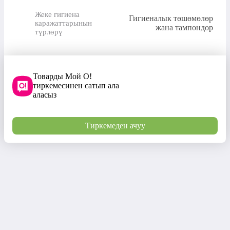
Жеке гигиена
Гигиеналык төшөмөлөр
каражаттарынын
жана тампондор
түрлөрү
Товарды Мой О!
тиркемесинен сатып ала
аласыз
Тиркемеден ачуу