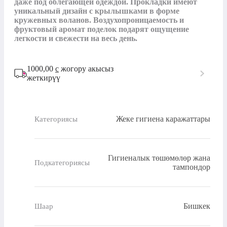
даже под облегающей одеждой. Прокладки имеют 
уникальный дизайн с крылышками в форме 
кружевных воланов. Воздухопроницаемость и 
фруктовый аромат поделок подарят ощущение 
легкости и свежести на весь день.
1000,00
с
жогору акысыз
жеткирүү
Жеке гигиена каражаттары
Категориясы
Гигиеналык төшөмөлөр жана
Подкатегориясы
тампондор
Бишкек
Шаар