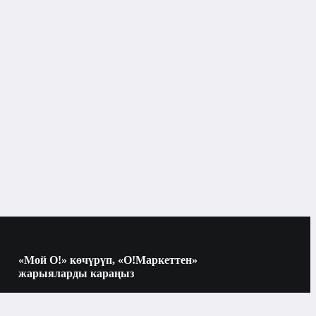
«Мой О!» көчүрүп, «О!Маркеттен»
жарыяларды караңыз
Көчүрүү үчүн камераны QR-кодго
багыттаңыз