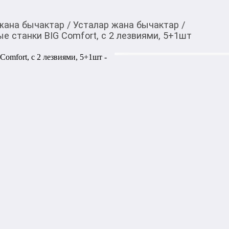
жана бычактар
/
Усталар жана бычактар
/
 станки BIG Comfort, с 2 лезвиями, 5+1шт
274,00
c
Товарды Мой О!
тиркемесинен сатып ала
Одноразовые мужские
аласыз
с 2 лезвиями, 5+1шт
Одноразовые мужские бритв
поставляются в упаковке из
станок. Каждый станок осн
комфортного бритья. Эти с
использования, что делает 
повседневного использован
1000,00
с
жогору акысыз
жеткирүү