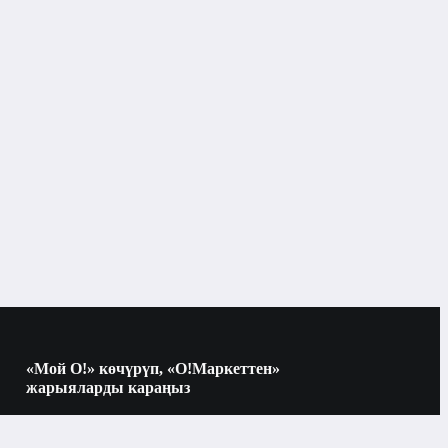
«Мой О!» көчүрүп, «О!Маркеттен»
жарыяларды караңыз
Көчүрүү үчүн камераны QR-кодго
багыттаңыз