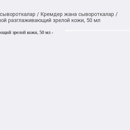
 сывороткалар
/
Кремдер жана сывороткалар
/
вной разглаживающий зрелой кожи, 50 мл
987,00
c
Товарды Мой О!
тиркемесинен сатып ала
Крем для лица Zeitun
аласыз
зрелой кожи, 50 мл
Дневной разглаживающий кре
за зрелой кожей, обеспечива
Активные компоненты в сос
морщин, улучшая текстуру и
Лёгкая текстура крема быст
блеска, и поддерживает ест
течение дня. Средство помо
защитить её от воздействи