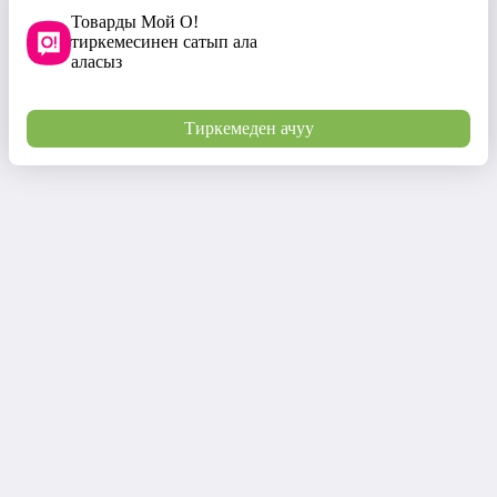
Товарды Мой О!
тиркемесинен сатып ала
аласыз
Тиркемеден ачуу