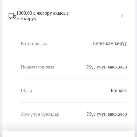
1000,00
с
жогору акысыз
жеткирүү
Бетке кам көрүү
Категориясы
Жүз үчүн маскалар
Подкатегориясы
Бишкек
Шаар
Жүз үчүн маскалар
Жүз үчүн буюмдар