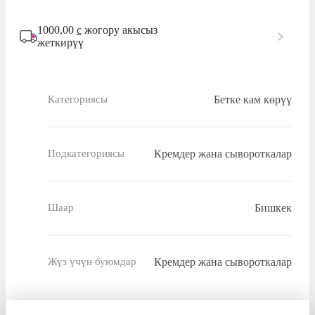
1000,00
с
жогору акысыз
жеткирүү
Бетке кам көрүү
Категориясы
Кремдер жана сывороткалар
Подкатегориясы
Бишкек
Шаар
Кремдер жана сывороткалар
Жүз үчүн буюмдар