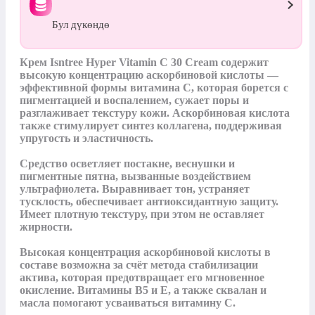
Бул дүкөндө
Крем Isntree Hyper Vitamin C 30 Cream содержит 
высокую концентрацию аскорбиновой кислоты — 
эффективной формы витамина C, которая борется с 
пигментацией и воспалением, сужает поры и 
разглаживает текстуру кожи. Аскорбиновая кислота 
также стимулирует синтез коллагена, поддерживая 
упругость и эластичность.

Средство осветляет постакне, веснушки и 
пигментные пятна, вызванные воздействием 
ультрафиолета. Выравнивает тон, устраняет 
тусклость, обеспечивает антиоксидантную защиту. 
Имеет плотную текстуру, при этом не оставляет 
жирности.

Высокая концентрация аскорбиновой кислоты в 
составе возможна за счёт метода стабилизации 
актива, которая предотвращает его мгновенное 
окисление. Витамины B5 и E, а также сквалан и 
масла помогают усваиваться витамину C.