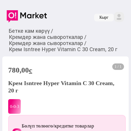
Кырг
Бетке кам көрүү
/
Кремдер жана сывороткалар
/
Кремдер жана сывороткалар
/
Крем Isntree Hyper Vitamin C 30 Cream, 20 г
1 / 1
780,00
c
Крем Isntree Hyper Vitamin C 30 Cream,
20 г
0-0-
3
Бөлүп төлөөгө/кредитке товарлар