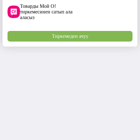
Товарды Мой О!
тиркемесинен сатып ала
аласыз
Тиркемеден ачуу